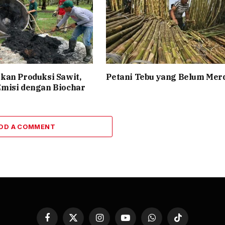
kan Produksi Sawit,
Petani Tebu yang Belum Mer
misi dengan Biochar
DD A COMMENT
Facebook
X
Instagram
YouTube
WhatsApp
TikTok