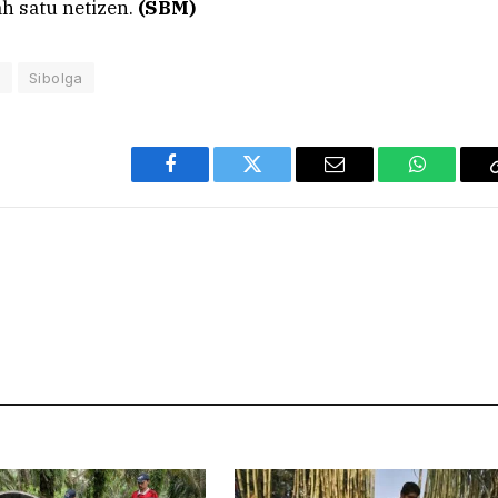
lah satu netizen.
(SBM)
n
Sibolga
Facebook
Twitter
Email
WhatsAp