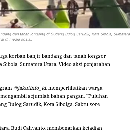
ndang dan tanah longsing di Gudang Bulog Sarudik, Kota Sibola, Sumatera
ral di media sosial.
uga korban banjir bandang dan tanah longsor
 Sibola, Sumatera Utara. Video aksi penjarahan
agram
@jakutinfo_id
, memperlihatkan warga
mengambil sejumlah bahan pangan. “Puluhan
g Bulog Sarudik, Kota Sibolga, Sabtu sore
ara, Budi Cahyanto, membenarkan kejadian