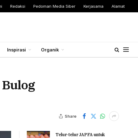
i
Redaksi
Pedoman Media Siber
Kerjasama
Alamat
Inspirasi
Organik
 Bulog
Share
Telur-telur JAPFA untuk