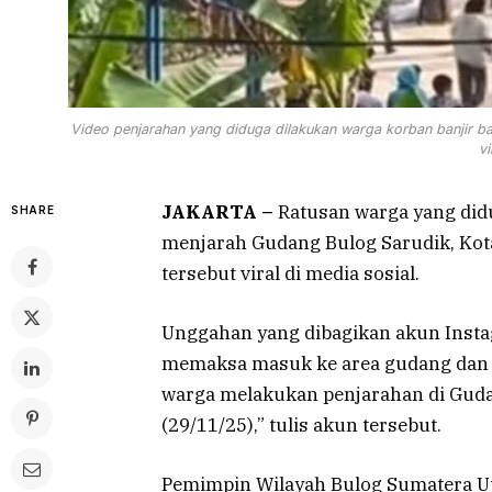
Video penjarahan yang diduga dilakukan warga korban banjir ba
vi
JAKARTA –
Ratusan warga yang did
SHARE
menjarah Gudang Bulog Sarudik, Kota
tersebut viral di media sosial.
Unggahan yang dibagikan akun Inst
memaksa masuk ke area gudang dan 
warga melakukan penjarahan di Gudan
(29/11/25),” tulis akun tersebut.
Pemimpin Wilayah Bulog Sumatera Ut