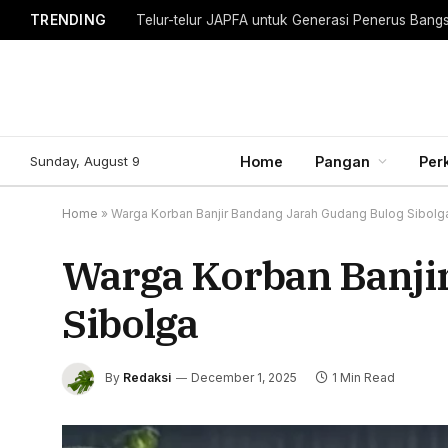
TRENDING
Telur-telur JAPFA untuk Generasi Penerus Bang
Sunday, August 9
Home
Pangan
Per
Home
»
Warga Korban Banjir Bandang Jarah Gudang Bulog Sibolg
Warga Korban Banji
Sibolga
By
Redaksi
December 1, 2025
1 Min Read