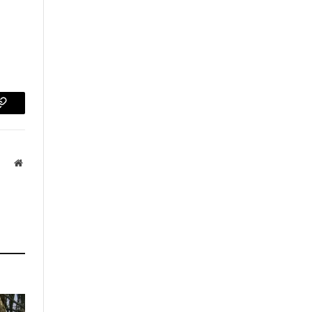
p
Copy
Link
Website