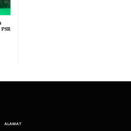
n
n PSR
ALAMAT