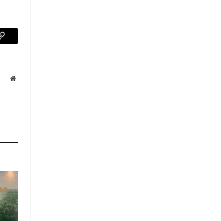
p
Copy
Link
Website