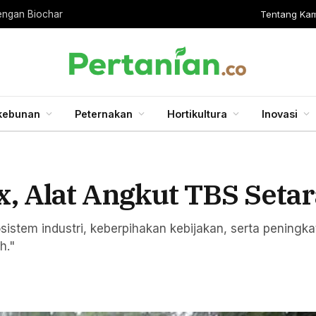
Tentang Kam
engan Biochar
kebunan
Peternakan
Hortikultura
Inovasi
x, Alat Angkut TBS Setar
stem industri, keberpihakan kebijakan, serta peningka
h."