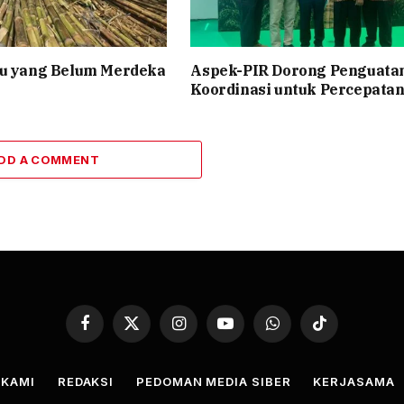
bu yang Belum Merdeka
Aspek-PIR Dorong Penguata
Koordinasi untuk Percepata
DD A COMMENT
Facebook
X
Instagram
YouTube
WhatsApp
TikTok
(Twitter)
 KAMI
REDAKSI
PEDOMAN MEDIA SIBER
KERJASAMA