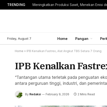
TRENDING
Meningkatkan Produksi Sawit, Menekan Emisi d
Friday, August 7
Home
Pangan
Per
Home
»
IPB Kenalkan Fastrex, Alat Angkut TBS Setara 7 Orang
IPB Kenalkan Fastre
“Tantangan utama terletak pada penguatan ekosi
antara perguruan tinggi, industri, dan pemerinta
By
Redaksi
February 9, 2026
2 Mins Read