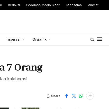
i
Redaksi
Pedoman Media Siber
Kerjasama
Alamat
Inspirasi
Organik
a 7 Orang
tan kolaborasi
Share