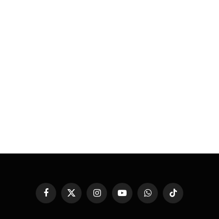
Facebook
X
Instagram
YouTube
WhatsApp
TikTok
(Twitter)