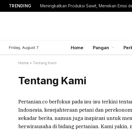
TRENDING
Meningkatkan Produksi Sawit, Menekan Emisi d
Friday, August 7
Home
Pangan
Per
Home
»
Tentang Kami
Tentang Kami
Pertanian.co berfokus pada isu-isu terkini te
Indonesia, kesejahteraan petani dan perekonom
sekadar berita, namun juga inspirasi untuk me
berwirausaha di bidang pertanian. Kami yakin, 