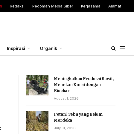
i
Redaksi
Pedoman Media Siber
Kerjasama
Alamat
Inspirasi
Organik
Meningkatkan Produksi Sawit,
Menekan Emisi dengan
Biochar
August 1, 2026
Petani Tebu yang Belum
Merdeka
k
July 31, 2026