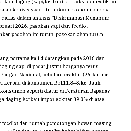
sokan daging (sapi/kerbau) produksi domestik ini
adalah keniscayaan. Itu hukum ekonomi supply-
 diulas dalam analisis “Diskriminasi Menahun:
ruari 2026, pasokan sapi dari feedlot
er pasokan ini turun, pasokan akan turun
a yang pertama kali didatangkan pada 2016 dan
ging sapi di pasar justru harganya terus
Pangan Nasional, sebulan terakhir (26 Januari-
ing kerbau di konsumen Rp111.848/kg. Jauh
konsumen seperti diatur di Peraturan Bapanas
ga daging kerbau impor sekitar 39,8% di atas
t feedlot dan rumah pemotongan hewan masing-