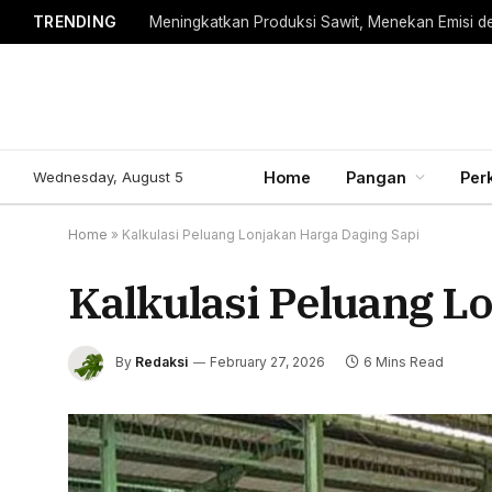
TRENDING
Meningkatkan Produksi Sawit, Menekan Emisi d
Wednesday, August 5
Home
Pangan
Per
Home
»
Kalkulasi Peluang Lonjakan Harga Daging Sapi
Kalkulasi Peluang L
By
Redaksi
February 27, 2026
6 Mins Read