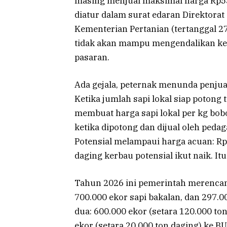
masing menjual maksimal harga Rp55
diatur dalam surat edaran Direktora
Kementerian Pertanian (tertanggal 27
tidak akan mampu mengendalikan kes
pasaran.
Ada gejala, peternak menunda penjua
Ketika jumlah sapi lokal siap potong t
membuat harga sapi lokal per kg bobo
ketika dipotong dan dijual oleh peda
Potensial melampaui harga acuan: Rp1
daging kerbau potensial ikut naik. Itu
Tahun 2026 ini pemerintah merenca
700.000 ekor sapi bakalan, dan 297.0
dua: 600.000 ekor (setara 120.000 to
ekor (setara 20.000 ton daging) ke B