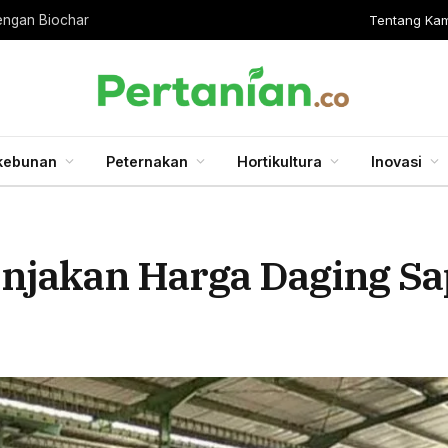
Tentang Kam
engan Biochar
kebunan
Peternakan
Hortikultura
Inovasi
onjakan Harga Daging Sa