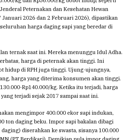
.000/kg dan Rp56.000/kg bobot hidup, seperti
t Jenderal Peternakan dan Kesehatan Hewan
 Januari 2026 dan 2 Februari 2026), dipastikan
eluruhan harga daging sapi yang beredar di
lan ternak saat ini. Mereka menunggu Idul Adha.
erbatas, harga di peternak akan tinggi. Ini
t hidup di RPH juga tinggi. Ujung-ujungnya,
gang, harga yang diterima konsumen akan tinggi.
30.000-Rp140.000/kg. Ketika itu terjadi, harga
 yang terjadi sejak 2017 sampai saat ini.
nakan mengimpor 400.000 ekor sapi indukan,
00 ton daging beku. Impor sapi bakalan dibagi
n daging) diserahkan ke swasta, sisanya 100.000
UMN (PT Berdikari). Demikian pula impor daging