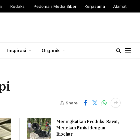
i
Redaksi
Pedoman Media Siber
Kerjasama
Alamat
Inspirasi
Organik
pi
Share
Meningkatkan Produksi Sawit,
Menekan Emisi dengan
Biochar