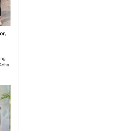
or,
ing
 Adha