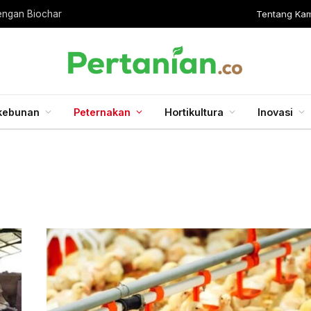
Tentang Kam
engan Biochar
kebunan
Peternakan
Hortikultura
Inovasi