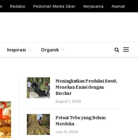
i
Redaksi
Pedoman Media Siber
Kerjasama
Alamat
Inspirasi
Organik
Meningkatkan Produksi Sawit,
Menekan Emisi dengan
Biochar
August 1, 2026
Petani Tebu yang Belum
Merdeka
July 31, 2026