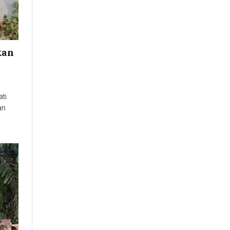
kan
ti
an