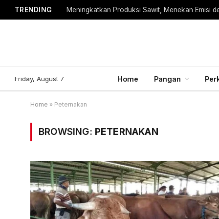
TRENDING
Meningkatkan Produksi Sawit, Menekan Emisi d
Friday, August 7
Home
Pangan
Per
Home
»
Peternakan
BROWSING:
PETERNAKAN