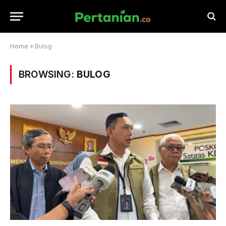
Home
»
Bulog
BROWSING:
BULOG