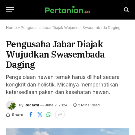
Home
»
Pengusaha Jabar Diajak Wujudkan Swasembada Daging
Pengusaha Jabar Diajak
Wujudkan Swasembada
Daging
Pengelolaan hewan ternak harus dilihat secara
kongkrit dan holistik. Misalnya memperhatikan
ketersediaan pakan dan kesehatan hewan.
By
Redaksi
June 7, 2024
2 Mins Read
Share