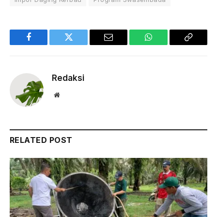
Facebook
Twitter
Email
WhatsApp
Copy
Link
Redaksi
Website
RELATED POST