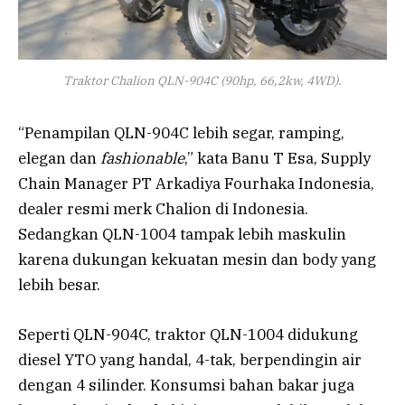
Traktor Chalion QLN-904C (90hp, 66,2kw, 4WD).
“Penampilan QLN-904C lebih segar, ramping,
elegan dan
fashionable
,” kata Banu T Esa, Supply
Chain Manager PT Arkadiya Fourhaka Indonesia,
dealer resmi merk Chalion di Indonesia.
Sedangkan QLN-1004 tampak lebih maskulin
karena dukungan kekuatan mesin dan body yang
lebih besar.
Seperti QLN-904C, traktor QLN-1004 didukung
diesel YTO yang handal, 4-tak, berpendingin air
dengan 4 silinder. Konsumsi bahan bakar juga