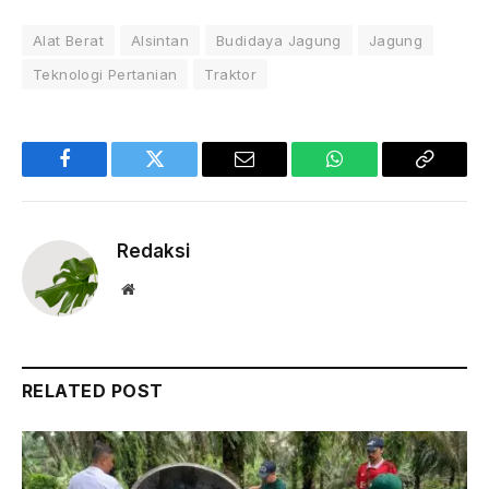
Alat Berat
Alsintan
Budidaya Jagung
Jagung
Teknologi Pertanian
Traktor
Facebook
Twitter
Email
WhatsApp
Copy
Link
Redaksi
Website
RELATED POST