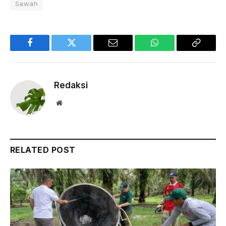
Sawah
Facebook
Twitter
Email
WhatsApp
Copy
Link
Redaksi
Website
RELATED POST