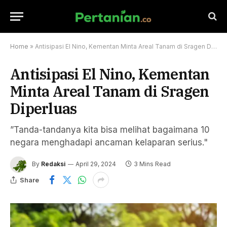
Home
»
Antisipasi El Nino, Kementan Minta Areal Tanam di Sragen Diperluas
Antisipasi El Nino, Kementan
Minta Areal Tanam di Sragen
Diperluas
”Tanda-tandanya kita bisa melihat bagaimana 10
negara menghadapi ancaman kelaparan serius."
By
Redaksi
April 29, 2024
3 Mins Read
Share