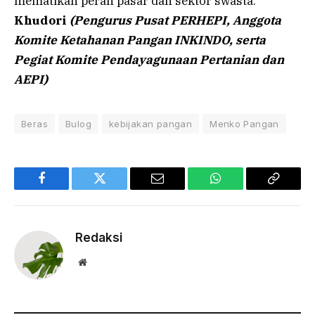
mematikan peran pasar dan sektor swasta.
Khudori
(Pengurus Pusat PERHEPI, Anggota
Komite Ketahanan Pangan INKINDO, serta
Pegiat Komite Pendayagunaan Pertanian dan
AEPI)
Beras
Bulog
kebijakan pangan
Menko Pangan
Facebook
Twitter
Email
WhatsApp
Copy
Link
Redaksi
Website