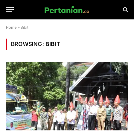
Home
»
Bibit
BROWSING:
BIBIT