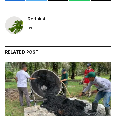
Facebook
Twitter
Email
WhatsApp
Copy
Link
Redaksi
Website
RELATED POST