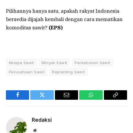
Pilihannya hanya satu, apakah rakyat Indonesia
bersedia dijajah kembali dengan cara mematikan
komoditas sawit?
(EPS)
Kelapa Sawit
Minyak Sawit
Perkebunan Sawit
Perusahaan Sawit
Replanting Sawit
Facebook
Twitter
Email
WhatsApp
Copy
Link
Redaksi
Website