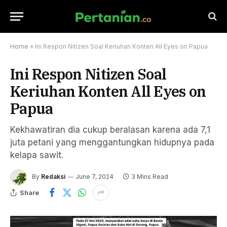
Home
»
Ini Respon Nitizen Soal Keriuhan Konten All Eyes on Papua
Ini Respon Nitizen Soal
Keriuhan Konten All Eyes on
Papua
Kekhawatiran dia cukup beralasan karena ada 7,1
juta petani yang menggantungkan hidupnya pada
kelapa sawit.
By
Redaksi
June 7, 2024
3 Mins Read
Share