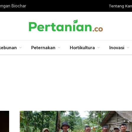
Tentang Kam
engan Biochar
kebunan
Peternakan
Hortikultura
Inovasi