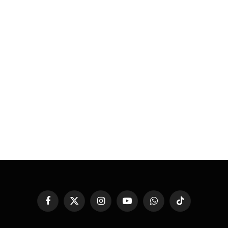
Facebook
X
Instagram
YouTube
WhatsApp
TikTok
(Twitter)