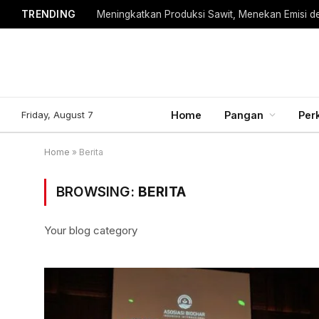
TRENDING
Meningkatkan Produksi Sawit, Menekan Emisi d
Friday, August 7
Home
Pangan
Per
Home
»
Berita
BROWSING:
BERITA
Your blog category