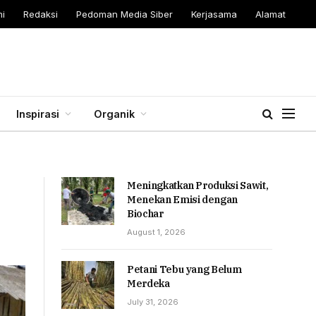
i
Redaksi
Pedoman Media Siber
Kerjasama
Alamat
Inspirasi
Organik
Meningkatkan Produksi Sawit,
Menekan Emisi dengan
Biochar
August 1, 2026
Petani Tebu yang Belum
Merdeka
July 31, 2026