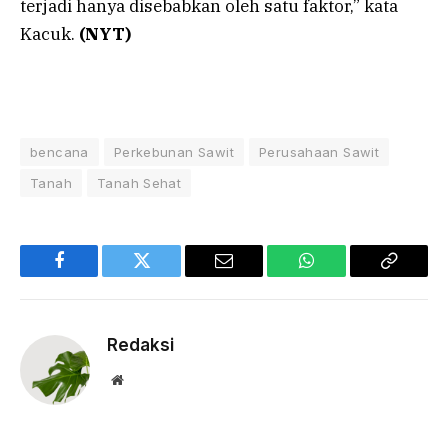
terjadi hanya disebabkan oleh satu faktor,” kata
Kacuk.
(NYT)
bencana
Perkebunan Sawit
Perusahaan Sawit
Tanah
Tanah Sehat
Facebook
Twitter
Email
WhatsApp
Copy
Link
Redaksi
Website