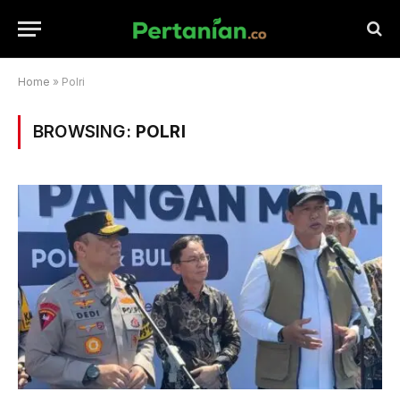
Home
»
Polri
BROWSING:
POLRI