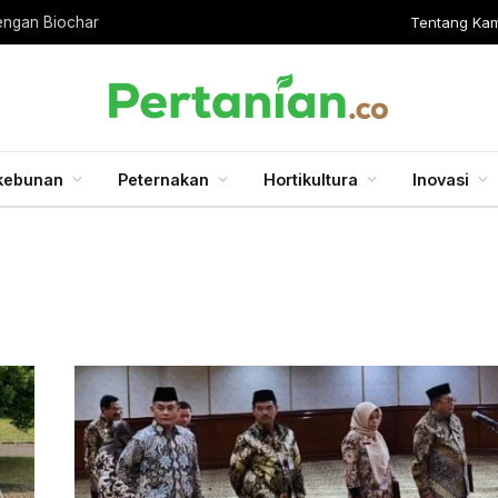
Tentang Kam
engan Biochar
kebunan
Peternakan
Hortikultura
Inovasi