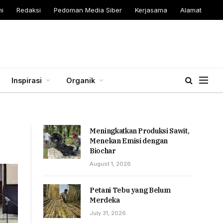
i
Redaksi
Pedoman Media Siber
Kerjasama
Alamat
Inspirasi
Organik
Meningkatkan Produksi Sawit,
Menekan Emisi dengan
Biochar
August 1, 2026
Petani Tebu yang Belum
Merdeka
July 31, 2026