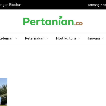
Tentang Kam
engan Biochar
kebunan
Peternakan
Hortikultura
Inovasi