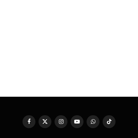
Facebook
X
Instagram
YouTube
WhatsApp
TikTok
(Twitter)