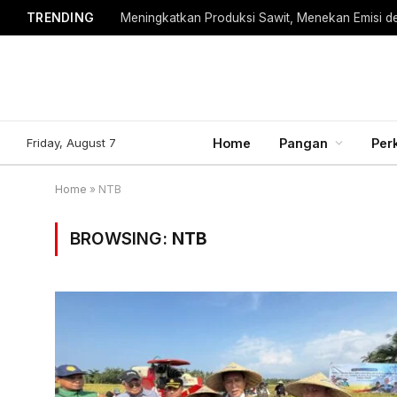
TRENDING
Meningkatkan Produksi Sawit, Menekan Emisi d
Friday, August 7
Home
Pangan
Per
Home
»
NTB
BROWSING:
NTB