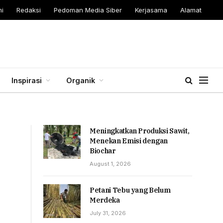
i
Redaksi
Pedoman Media Siber
Kerjasama
Alamat
Inspirasi
Organik
Meningkatkan Produksi Sawit,
Menekan Emisi dengan
Biochar
August 1, 2026
Petani Tebu yang Belum
Merdeka
July 31, 2026