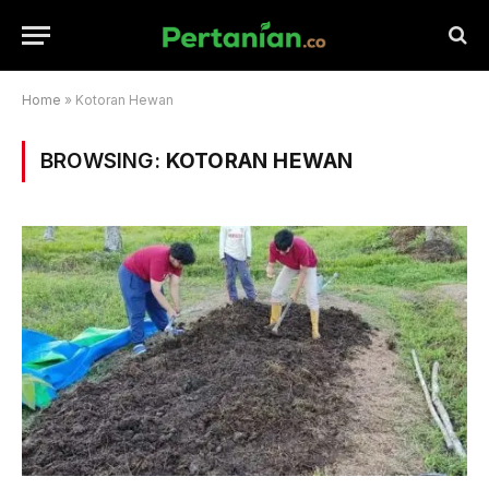
Home
»
Kotoran Hewan
BROWSING:
KOTORAN HEWAN