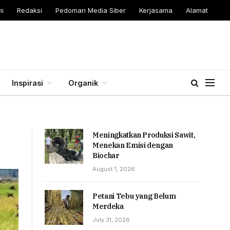
i
Redaksi
Pedoman Media Siber
Kerjasama
Alamat
Inspirasi
Organik
Meningkatkan Produksi Sawit,
Menekan Emisi dengan
Biochar
August 1, 2026
Petani Tebu yang Belum
Merdeka
July 31, 2026