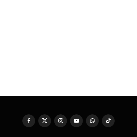
Facebook
X
Instagram
YouTube
WhatsApp
TikTok
(Twitter)