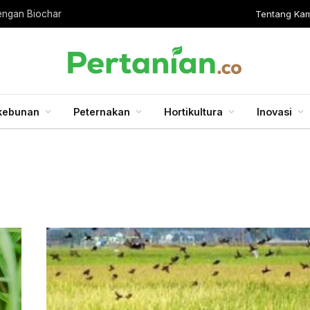
Tentang Kam
engan Biochar
kebunan
Peternakan
Hortikultura
Inovasi