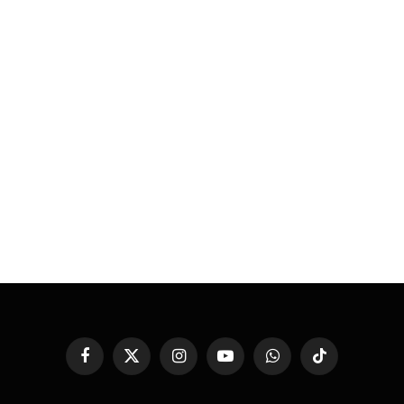
Facebook
X
Instagram
YouTube
WhatsApp
TikTok
(Twitter)