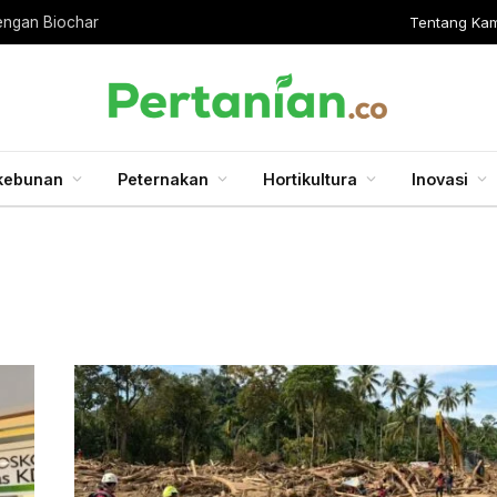
Tentang Kam
engan Biochar
kebunan
Peternakan
Hortikultura
Inovasi