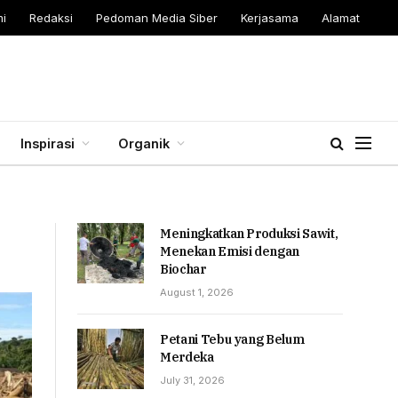
i
Redaksi
Pedoman Media Siber
Kerjasama
Alamat
Inspirasi
Organik
Meningkatkan Produksi Sawit,
Menekan Emisi dengan
Biochar
August 1, 2026
Petani Tebu yang Belum
Merdeka
July 31, 2026