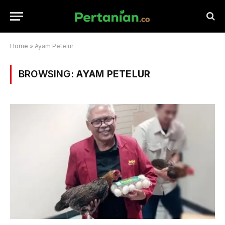
Home
»
Ayam Petelur
BROWSING:
AYAM PETELUR