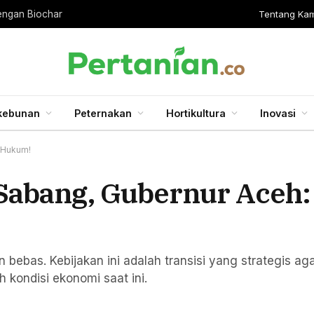
Tentang Kam
engan Biochar
kebunan
Peternakan
Hortikultura
Inovasi
r Hukum!
 Sabang, Gubernur Aceh:
ebas. Kebijakan ini adalah transisi yang strategis ag
h kondisi ekonomi saat ini.