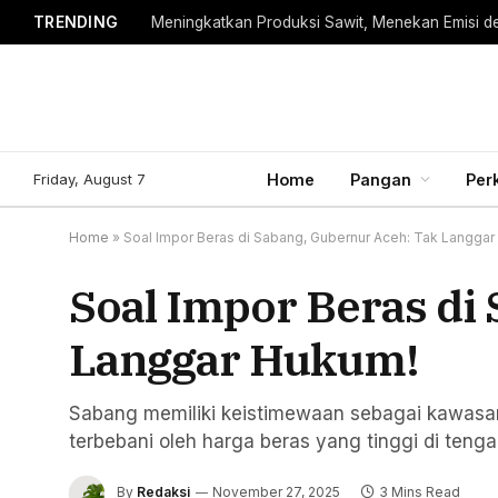
TRENDING
Meningkatkan Produksi Sawit, Menekan Emisi d
Friday, August 7
Home
Pangan
Per
Home
»
Soal Impor Beras di Sabang, Gubernur Aceh: Tak Langga
Soal Impor Beras di
Langgar Hukum!
Sabang memiliki keistimewaan sebagai kawasan b
terbebani oleh harga beras yang tinggi di tenga
By
Redaksi
November 27, 2025
3 Mins Read