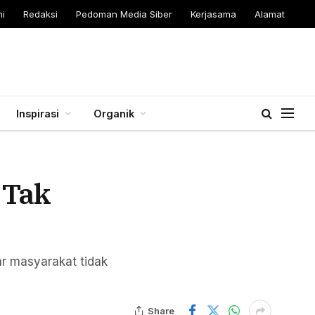
i
Redaksi
Pedoman Media Siber
Kerjasama
Alamat
Inspirasi
Organik
 Tak
ar masyarakat tidak
Share