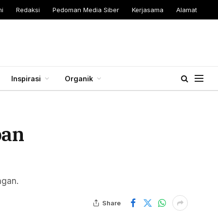
i
Redaksi
Pedoman Media Siber
Kerjasama
Alamat
Inspirasi
Organik
ban
ngan.
Share