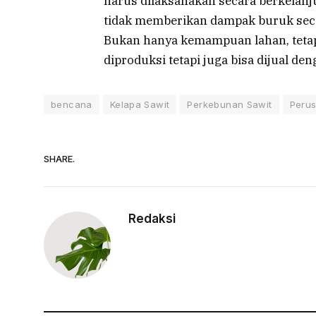
harus dilaksanakan secara berkelan
tidak memberikan dampak buruk secar
Bukan hanya kemampuan lahan, tetap
diproduksi tetapi juga bisa dijual den
bencana
Kelapa Sawit
Perkebunan Sawit
Peru
SHARE.
Redaksi