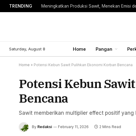
TRENDING
Meningkatkan Produksi Sawit, Menekan Emisi d
Saturday, August 8
Home
Pangan
Per
Home
»
Potensi Kebun Sawit Pulihkan Ekonomi Korban Bencana
Potensi Kebun Sawi
Bencana
Sawit memberikan multiplier effect positif yang
By
Redaksi
February 11, 2026
2 Mins Read