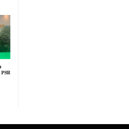
n
n PSR