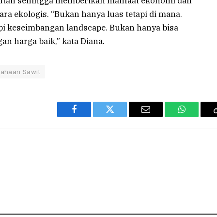
jutan sehingga memberikan manfaat ekonomi dan
a ekologis. “Bukan hanya luas tetapi di mana.
i keseimbangan landscape. Bukan hanya bisa
gan harga baik,” kata Diana.
sahaan Sawit
Facebook
Twitter
Email
WhatsAp