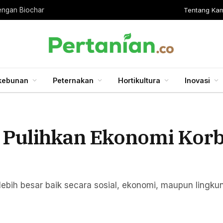
Tentang Kam
engan Biochar
kebunan
Peternakan
Hortikultura
Inovasi
t Pulihkan Ekonomi Kor
 lebih besar baik secara sosial, ekonomi, maupun lingku