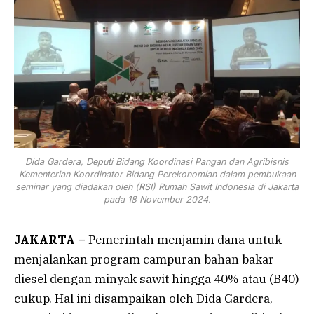
Dida Gardera, Deputi Bidang Koordinasi Pangan dan Agribisnis
Kementerian Koordinator Bidang Perekonomian dalam pembukaan
seminar yang diadakan oleh (RSI) Rumah Sawit Indonesia di Jakarta
pada 18 November 2024.
JAKARTA –
Pemerintah menjamin dana untuk
menjalankan program campuran bahan bakar
diesel dengan minyak sawit hingga 40% atau (B40)
cukup. Hal ini disampaikan oleh Dida Gardera,