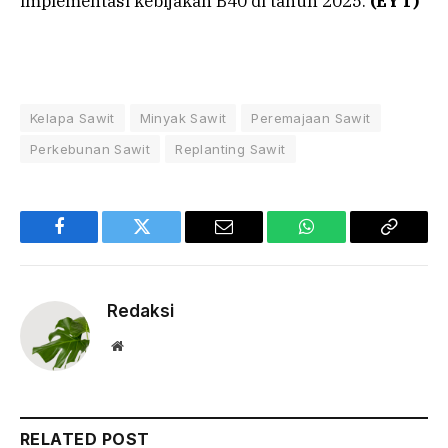
implementasi kebijakan B40 di tahun 2025.
(EYT)
Kelapa Sawit
Minyak Sawit
Peremajaan Sawit
Perkebunan Sawit
Replanting Sawit
Facebook
Twitter
Email
WhatsApp
Copy
Link
Redaksi
Website
RELATED POST