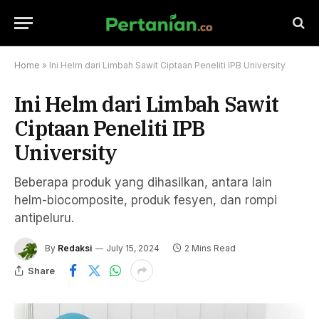
Home
»
Ini Helm dari Limbah Sawit Ciptaan Peneliti IPB University
Ini Helm dari Limbah Sawit
Ciptaan Peneliti IPB
University
Beberapa produk yang dihasilkan, antara lain
helm-biocomposite, produk fesyen, dan rompi
antipeluru.
By
Redaksi
July 15, 2024
2 Mins Read
Share