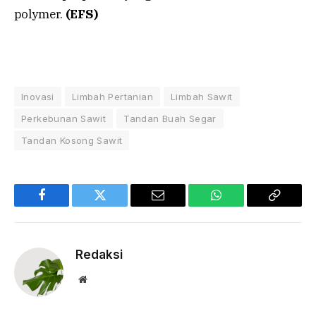
polymer.
(EFS)
Inovasi
Limbah Pertanian
Limbah Sawit
Perkebunan Sawit
Tandan Buah Segar
Tandan Kosong Sawit
Facebook
Twitter
Email
WhatsApp
Copy
Link
Redaksi
Website