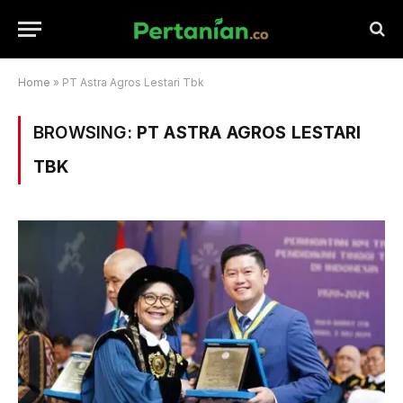
Home
»
PT Astra Agros Lestari Tbk
BROWSING:
PT ASTRA AGROS LESTARI
TBK