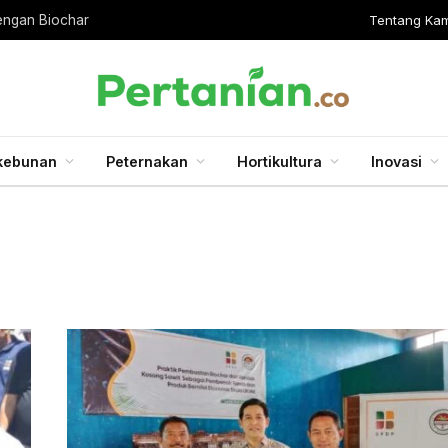
Tentang Kam
engan Biochar
kebunan
Peternakan
Hortikultura
Inovasi