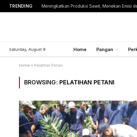
TRENDING
Meningkatkan Produksi Sawit, Menekan Emisi d
Saturday, August 8
Home
Pangan
Per
Home
»
Pelatihan Petani
BROWSING:
PELATIHAN PETANI