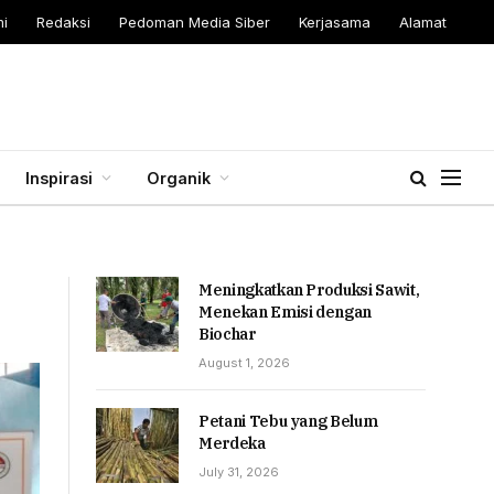
i
Redaksi
Pedoman Media Siber
Kerjasama
Alamat
Inspirasi
Organik
Meningkatkan Produksi Sawit,
Menekan Emisi dengan
Biochar
August 1, 2026
Petani Tebu yang Belum
Merdeka
July 31, 2026