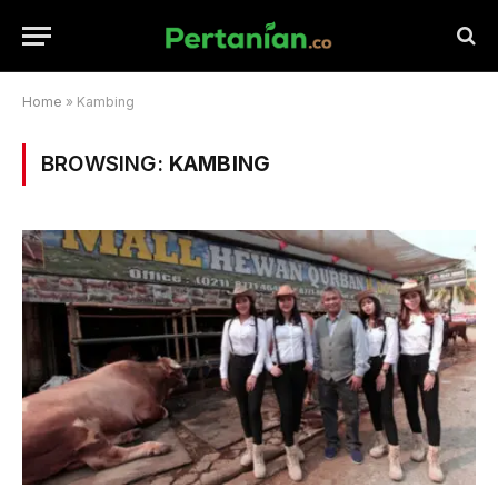
Home
»
Kambing
BROWSING:
KAMBING