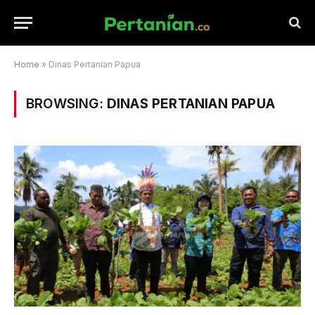
Home
»
Dinas Pertanian Papua
BROWSING:
DINAS PERTANIAN PAPUA