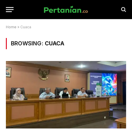
Home
»
Cuaca
BROWSING:
CUACA